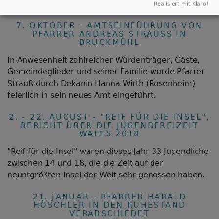
Church-Night.
Realisiert mit Klaro!
7. OKTOBER - AMTSEINFÜHRUNG VON
PFARRER ANDREAS STRAUSS IN B
RUCKMÜHL
In Anwesenheit zahlreicher Würdenträger, Gäste,
Gemeindeglieder und seiner Familie wurde Pfarrer
Strauß durch Dekanin Hanna Wirth (Rosenheim)
feierlich in sein neues Amt eingeführt.
2. - 22. AUGUST - "REIF FÜR DIE INSEL",
BERICHT ÜBER DIE JUGENDFREIZEIT
WALES 2018
"Reif für die Insel" waren dieses Jahr 33 Jugendliche
zwischen 14 und 18, die die Zeit auf der
neuntgrößten Insel der Welt sehr genossen haben.
21. JANUAR - PFARRER HARALD
HÖSCHLER IN DEN RUHESTAND
VERABSCHIEDET