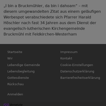
„I bin a Bruckmühler, da bin i dahoam“ – mit
diesem umgewandelten Zitat aus einem geläufigen
Werbespot verabschiedete sich Pfarrer Harald
Höschler nach fast 34 Jahren aus dem Dienst der
evangelisch-lutherischen Kirchengemeinde
Bruckmühl mit Feldkirchen-Westerham
Hauptnavigation
Fußbereichsmenü
Startseite
Impressum
Wir
Kontakt
Lebendige Gemeinde
Cookie-Einstellungen
Lebensbegleitung
Datenschutzerklärung
Gottesdienste
Barrierefreiheitserklärung
Rückschau
Benutzermenü
Anmelden