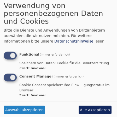
von den Pfarrern in den Gemeindesaal eingeladen
Verwendung von
worden.
personenbezogenen Daten
und Cookies
2. DEZEMBER - EINFÜHRUNG DES NEUEN
KIRCHENVORSTANDS AM 1. ADVENT 2018
Bitte die Dienste und Anwendungen von Drittanbietern
Der Ende Oktober 2018 neu gewählte
auswählen, die wir nutzen möchten.
Für weitere
Kirchenvorstand wurde im Rahmen eines
Informationen bitte unsere
Datenschutzhinweise
lesen.
Gottesdienstes der Gemeinde vorgestellt und
feierlich in sein neues Amt eingeführt.
Funktional
(immer erforderlich)
Speichern von Daten: Cookie für die Benutzersitzung
25. OKTOBER - VERGISS-MEIN-NICHT-
Zweck
:
Funktional
GOTTESDIENST
Consent Manager
(immer erforderlich)
Westerhamer Kirche St. Peter und Paul: "Ich bin
ganz Ohr" - 4. Vergiss-mein-nicht-Gottesdienst
Cookie Consent speichert Ihre Einwilligungsstatus im
Browser
Zweck
:
Funktional
20. OKTOBER - CHURCH NIGHT 2018
Am Samstag, den 20. Oktober 2018, feierten 70
Auswahl akzeptieren
Alle akzeptieren
Jugendliche in der Emmauskirche in Feldkirchen die