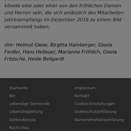
könnte eine oder einer von den fröhlichen Damen
und Herren sein, die sich anlässlich des Mitarbeiter-
Jahresempfangs im Dezember 2018 zu einem Bild
versammelt haben.
vlnr: Helmut Giese, Birgitta Hamberger, Gisela
Fiedler, Hans Hellauer, Marianne Fröhlich, Gisela
Fritzsche, Heide Bellgardt
Hauptnavigation
Fußbereichsmenü
Startseite
Impressum
Wir
Kontakt
Lebendige Gemeinde
Cookie-Einstellungen
Lebensbegleitung
Datenschutzerklärung
Gottesdienste
Barrierefreiheitserklärung
Rückschau