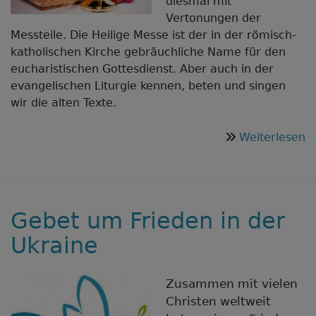
diesmal mit
Vertonungen der
Messteile. Die Heilige Messe ist der in der römisch-
katholischen Kirche gebräuchliche Name für den
eucharistischen Gottesdienst. Aber auch in der
evangelischen Liturgie kennen, beten und singen
wir die alten Texte.
ü
Weiterlesen
Li
v
–
d
Gebet um Frieden in der
M
in
Ukraine
Te
Zusammen mit vielen
Christen weltweit