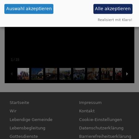
Auswahl akzeptieren
Alle akzeptieren
Realisiert mit Klaro!
1
/
15
Hauptnavigation
Fußbereichsmenü
Startseite
Impressum
Wir
Kontakt
Lebendige Gemeinde
Cookie-Einstellungen
Lebensbegleitung
Datenschutzerklärung
Gottesdienste
Barrierefreiheitserklärung