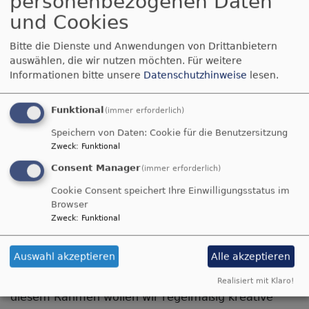
personenbezogenen Daten
Jugend
und Cookies
Bitte die Dienste und Anwendungen von Drittanbietern
auswählen, die wir nutzen möchten.
Für weitere
Jugend und Kirche?! Das passt doch nicht?
Wir
Informationen bitte unsere
Datenschutzhinweise
lesen.
denken, Jugend und Kirche passen perfekt
zusammen! Denn wir bieten unseren Jugendlichen
Funktional
(immer erforderlich)
Freiräume, in denen sie sich entwickeln können.
Speichern von Daten: Cookie für die Benutzersitzung
Dazu gehört auch, dass man Dinge mal anders
Zweck
:
Funktional
ausprobieren darf, als sie bisher immer waren.
Consent Manager
Heißt es nicht immer: „Frische Luft tut gut!“? Darum
(immer erforderlich)
freuen wir uns, wenn Jugendliche frischen Wind in
Cookie Consent speichert Ihre Einwilligungsstatus im
unsere alten Gemäuer bringen.
Browser
Zweck
:
Funktional
Besonders gut einbringen könnt ihr euch im
Jugendchor
und auf den
Jugendfreizeiten
.
Auswahl akzeptieren
Alle akzeptieren
Außerdem laden wir herzlich ein, am Aufbau einer
Jugendkirche
im Mangfalltal mitzumachen. In
Realisiert mit Klaro!
diesem Rahmen wollen wir regelmäßig kreative