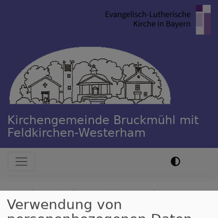
Direkt
zum
Inhalt
Kirchengemeinde Bruckmühl mit
Feldkirchen-Westerham
Hauptnavigation
Startseite
Lebendige Gemeinde
Jugend
Verwendung von