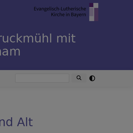
ruckmühl mit
rham
Suche
nd Alt