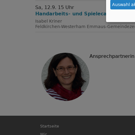
Auswahl a
Sa, 12.9. 15 Uhr
Handarbeits- und Spielecafé
Isabel Kriner
Feldkirchen-Westerham
Emmaus-Gemeindeze
Ansprechpartnerin:
Hauptnavigation
Startseite
Wir