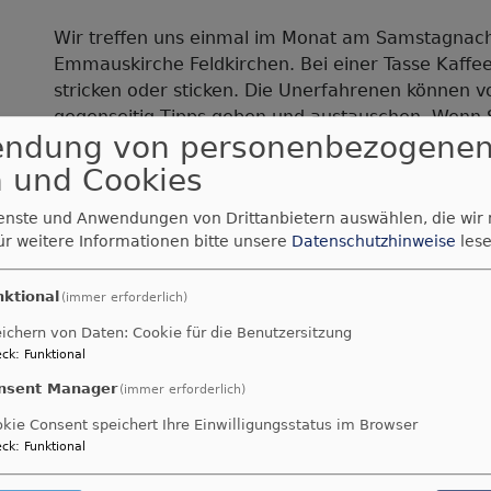
Wir treffen uns einmal im Monat am Samstagnac
Emmauskirche Feldkirchen. Bei einer Tasse Kaffe
stricken oder sticken. Die Unerfahrenen können v
gegenseitig Tipps geben und austauschen. Wenn Si
endung von personenbezogene
können, bringen wir es Ihnen gerne bei.
Wer lieber etwas spielen möchte, findet bei uns s
 und Cookies
gerne mitgebracht werden. Einige sind vorhanden
ienste und Anwendungen von Drittanbietern auswählen, die wir
Menschen jeden Alters sind willkommen!
ür weitere Informationen bitte unsere
Datenschutzhinweise
lese
In der Regel treffen wir uns jeden ersten Samst
nktional
verschiebt sich der Termin allerdings, wenn der 
(immer erforderlich)
ichern von Daten: Cookie für die Benutzersitzung
ck
:
Funktional
nsent Manager
(immer erforderlich)
kie Consent speichert Ihre Einwilligungsstatus im Browser
ck
:
Funktional
ntrum