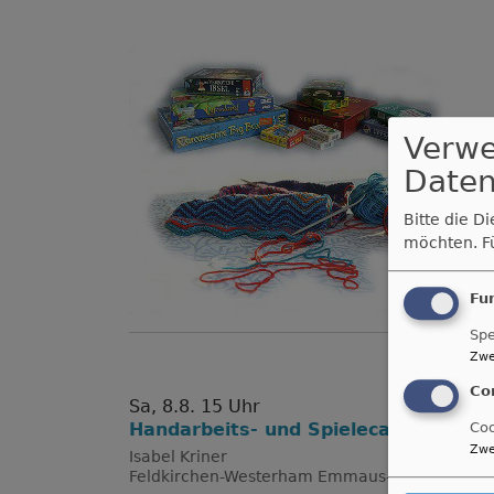
Verw
Daten
Bitte die D
möchten.
F
Fu
Spe
Zwe
Co
Sa, 8.8. 15 Uhr
Coo
Handarbeits- und Spielecafé
Zwe
Isabel Kriner
Feldkirchen-Westerham
Emmaus-Gemeindeze