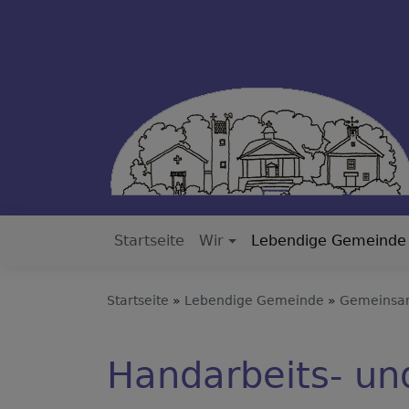
Direkt
zum
Inhalt
Startseite
Wir
Lebendige Gemeinde
Hauptnavigation
Startseite
Lebendige Gemeinde
Gemeins
Handarbeits- und