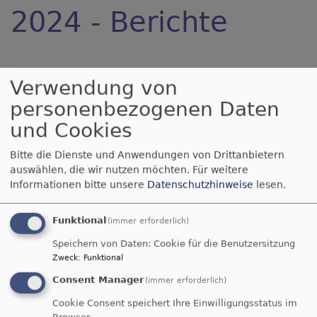
2024 - Berichte
Verwendung von
8. DEZEMBER: "A FESTIVAL OF NINE
LESSONS AND CAROLS" – ENGLISCHE
personenbezogenen Daten
WEIHNACHTSLIEDER IN DER
JOHANNESKIRCHE
und Cookies
Bitte die Dienste und Anwendungen von Drittanbietern
1. DEZEMBER - AMTSEINFÜHRUNG DES
auswählen, die wir nutzen möchten.
Für weitere
KIRCHENVORSTANDS
Informationen bitte unsere
Datenschutzhinweise
lesen.
6. OKTOBER - LISTEN TO WOMEN:
Funktional
(immer erforderlich)
DURCH DAS JAHR MIT BEKANNTEN UND
UNBEKANNTEN KOMPONISTINNEN
Speichern von Daten: Cookie für die Benutzersitzung
Zweck
:
Funktional
Consent Manager
30. JUNI - MESNERIN DER
(immer erforderlich)
JOHANNESKIRCHE BRUCKMÜHL
Cookie Consent speichert Ihre Einwilligungsstatus im
VERABSCHIEDET