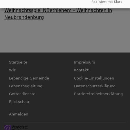
Realisiert mit Klaro!
Weihnachtsspiel NBethlehem - Weihnachten in
Neubrandenburg
Hauptnavigation
Fußbereichsmenü
Startseite
Impressum
Wir
Kontakt
Lebendige Gemeinde
Cookie-Einstellungen
Lebensbegleitung
Datenschutzerklärung
Gottesdienste
Barrierefreiheitserklärung
Rückschau
Benutzermenü
Anmelden