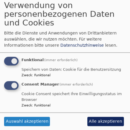
Verwendung von
..
personenbezogenen Daten
und Cookies
Während der Corona-Zeit veröffentlichen wir Video-
Bitte die Dienste und Anwendungen von Drittanbietern
Gottesdienste aus unseren Kirchen. Hier
finden Sie
auswählen, die wir nutzen möchten.
Für weitere
die Links zu den bereits veröffentlichten Video-
Informationen bitte unsere
Datenschutzhinweise
lesen.
Gottesdiensten und Predigten. Diese können Sie zu
beliebigen Zeiten und bis auf Weiteres aufrufen.
Funktional
(immer erforderlich)
Speichern von Daten: Cookie für die Benutzersitzung
Zweck
:
Funktional
Gottesdienst aus der Johanneskirche Bruckmühl am
4. So. n. Trinitatis 2020 (2. August)
sowie der
Consent Manager
(immer erforderlich)
Predigttext
Cookie Consent speichert Ihre Einwilligungsstatus im
Browser
02.08.2020 – Pfarrer Andreas Strauß: "Ich bin
Zweck
:
Funktional
das Licht der Welt" (Joh. 9,1-7)
122.37 KB
Auswahl akzeptieren
Alle akzeptieren