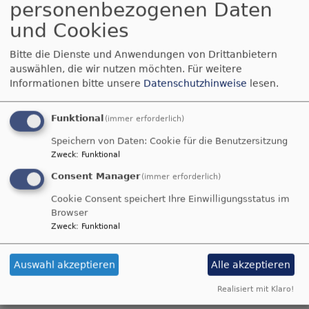
personenbezogenen Daten
Gemeinsam
und Cookies
Bitte die Dienste und Anwendungen von Drittanbietern
auswählen, die wir nutzen möchten.
Für weitere
"Gemeinsam" ist das Stichwort in fast allen
Informationen bitte unsere
Datenschutzhinweise
lesen.
Bereichen unserer Kirchengemeinde.
Ganz besonders deutlich wird das Gemeinsame
Funktional
(immer erforderlich)
Speichern von Daten: Cookie für die Benutzersitzung
im
Helferkreis "Grüne Schürze"
, der sich um die
Zweck
:
Funktional
Außenanlagen bei der Johanneskirche kümmert,
Consent Manager
(immer erforderlich)
beim
Kirchgarten-Team Feldkirchen
, das unser
Kirchengrundstück um die Emmauskirche herum
Cookie Consent speichert Ihre Einwilligungsstatus im
Browser
pflegt,
Zweck
:
Funktional
beim
Handarbeits- und Spielecafé
, das monatlich in
Feldkirchen stattfindet,
in den
Gesprächskreisen
für Frauen, die sich 14-
Auswahl akzeptieren
Alle akzeptieren
tägig in Bruckmühl und Feldkirchen treffen,
Realisiert mit Klaro!
bei den
Ökumenischen Exerzitien im Alltag
in der