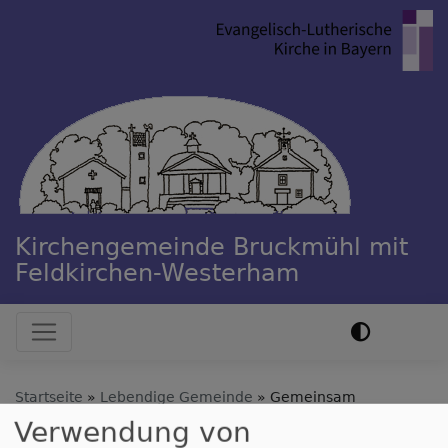
Direkt
zum
Inhalt
Kirchengemeinde Bruckmühl mit
Feldkirchen-Westerham
Hauptnavigation
Startseite
Lebendige Gemeinde
Gemeinsam
Verwendung von