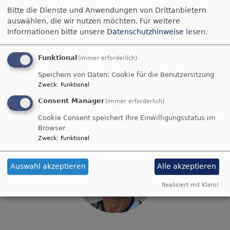
Bitte die Dienste und Anwendungen von Drittanbietern
auswählen, die wir nutzen möchten.
Für weitere
Informationen bitte unsere
Datenschutzhinweise
lesen.
Funktional
(immer erforderlich)
Klaus Schmid
, Bruckmühl
Speichern von Daten: Cookie für die Benutzersitzung
Zweck
:
Funktional
Beauftragung: Umwelt, Dekanatssynode (Stv.)
Consent Manager
(immer erforderlich)
Cookie Consent speichert Ihre Einwilligungsstatus im
Browser
Zweck
:
Funktional
Auswahl akzeptieren
Alle akzeptieren
Realisiert mit Klaro!