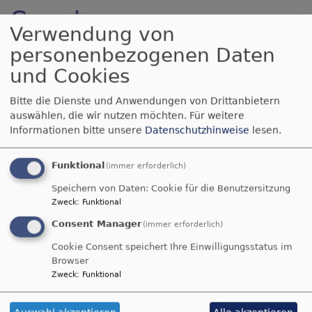
Service
Verwendung von
personenbezogenen Daten
und Cookies
Wir möchten, dass Sie rund um unsere
Gottesdienste gut informiert sind. Deshalb finden
Bitte die Dienste und Anwendungen von Drittanbietern
Sie in dieser Rubrik alle Informationen zu den
auswählen, die wir nutzen möchten.
Für weitere
kommenden Gottesdiensten.
Informationen bitte unsere
Datenschutzhinweise
lesen.
GOTTESDIENST-TERMINE
Funktional
(immer erforderlich)
Hier finden Sie die Gottesdienste in unserer
Speichern von Daten: Cookie für die Benutzersitzung
Zweck
:
Funktional
Gemeinde in den kommenden Wochen. Mit einem
Klick auf den einzelnen Gottesdienst erfahren Sie
Consent Manager
(immer erforderlich)
alle Details.
Cookie Consent speichert Ihre Einwilligungsstatus im
Browser
PREDIGTEN ZUM NACHLESEN
Zweck
:
Funktional
Wenn Sie einen Gottesdienst versäumt haben oder