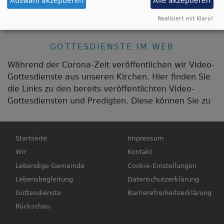
nochmal etwas nachlesen wollen, können Sie sich
Auswahl akzeptieren
Alle akzeptieren
hier die Predigten der vergangenen Sonntage
Realisiert mit Klaro!
anschauen oder herunterladen.
GOTTESDIENSTE IM WEB
Während der Corona-Zeit veröffentlichen wir Video-
Gottesdienste aus unseren Kirchen. Hier finden Sie
die Links zu den bereits veröffentlichten Video-
Gottesdiensten und Predigten. Diese können Sie zu
Hauptnavigation
Fußbereichsmenü
Startseite
Impressum
Wir
Kontakt
Lebendige Gemeinde
Cookie-Einstellungen
Lebensbegleitung
Datenschutzerklärung
Gottesdienste
Barrierefreiheitserklärung
Rückschau