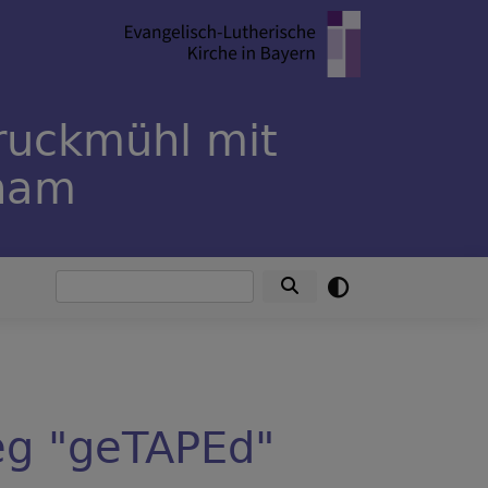
ruckmühl mit
rham
Suche
eg "geTAPEd"