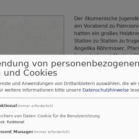
Der ökumenische Jugendkr
am Vorabend zu Palmsonnta
hatten ein großes Holzkre
Station zu Station zu trug
Angelika Röhrmoser, Pfarr
Jugendreferent Martin Lüli
endung von personenbezogene
Samuel Fischer und die Te
 und Cookies
Stationen. In der Kirche s
zum Abschluss gab es le
ienste und Anwendungen von Drittanbietern auswählen, die wir
Innenhof der Emmauskir
ür weitere Informationen bitte unsere
Datenschutzhinweise
lese
Text: SF
nktional
(immer erforderlich)
Bilder: Angelika Röhrmose
ichern von Daten: Cookie für die Benutzersitzung
ck
:
Funktional
nsent Manager
(immer erforderlich)