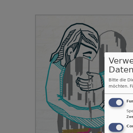
Verw
Daten
Bitte die D
möchten.
F
Fu
Spe
Zwe
Co