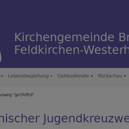
Kirchengemeinde B
Feldkirchen-Weste
Lebensbegleitung
Gottesdienste
Rückschau
euzweg "geTAPEd"
enischer Jugendkreuzw