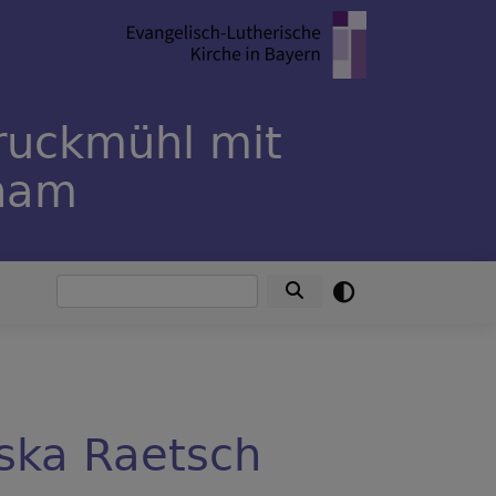
ruckmühl mit
rham
Suche
ska Raetsch